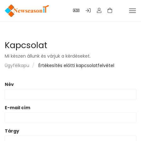
Vál
a
nav
Kapcsolat
Mi készen állunk és várjuk a kérdéseket.
Ügyfélkapu
Értékesítés előtti kapcsolatfelvétel
Név
E-mail cím
Tárgy