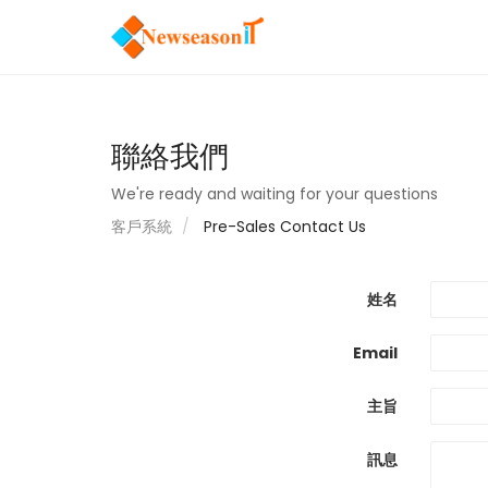
聯絡我們
We're ready and waiting for your questions
客戶系統
Pre-Sales Contact Us
姓名
Email
主旨
訊息