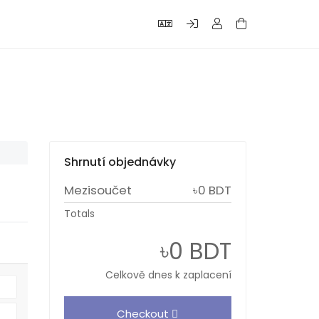
Shrnutí objednávky
Mezisoučet
৳0 BDT
Totals
৳0 BDT
Celkově dnes k zaplacení
Checkout